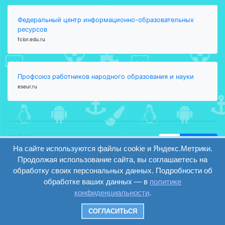
Федеральный центр информационно-образовательных
ресурсов
fcior.edu.ru
Профсоюз работников народного образования и науки
eseur.ru
ООО "Центр
Найти
образования и
На сайте используются файлы cookie и Яндекс.Метрики.
вход
консалтинга"
Продолжая использование сайта, вы соглашаетесь на
Версия
Волгоград 2008-
обработку своих персональных данных. Подробности об
регистрация
сайта для
2026
обработке ваших данных — в
политике
слабовидящих
конфиденциальности
.
Сайт создан на
конструкторе
СОГЛАСИТЬСЯ
ОШКОЛЕ.РУ