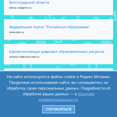
Волгоградской области
obraz.volganet.ru
Федеральный портал "Российское образование"
www.edu.ru
Единая коллекция цифровых образовательных ресурсов
school-collection.edu.ru
Министерство науки и высшего образования Российской
На сайте используются файлы cookie и Яндекс.Метрики.
Федерации
Продолжая использование сайта, вы соглашаетесь на
www.minobrnauki.gov.ru
обработку своих персональных данных. Подробности об
обработке ваших данных — в
политике
конфиденциальности
.
Информационная система "Единое окно доступа к
СОГЛАСИТЬСЯ
образовательным ресурсам"
window.edu.ru