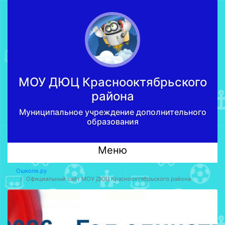
МОУ ДЮЦ Краcнооктябрьского
района
Муниципальное учреждение дополнительного
образования
Меню
Ошколе.ру
Официальный сайт МОУ ДЮЦ Краcнооктябрьского района