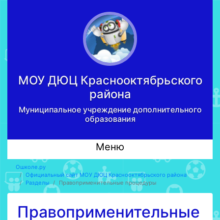
МОУ ДЮЦ Краcнооктябрьского
района
Муниципальное учреждение дополнительного
образования
Меню
Ошколе.ру
Официальный сайт МОУ ДЮЦ Краcнооктябрьского района
Разделы
Правоприменительные процедуры
Правоприменительные