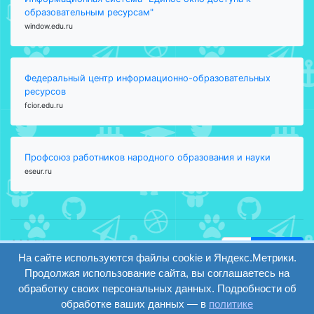
образовательным ресурсам"
window.edu.ru
Федеральный центр информационно-образовательных
ресурсов
fcior.edu.ru
Профсоюз работников народного образования и науки
eseur.ru
ООО "Центр
Найти
образования и
На сайте используются файлы cookie и Яндекс.Метрики.
вход
консалтинга"
Продолжая использование сайта, вы соглашаетесь на
Версия
Волгоград 2008-
обработку своих персональных данных. Подробности об
регистрация
сайта для
2026
обработке ваших данных — в
политике
слабовидящих