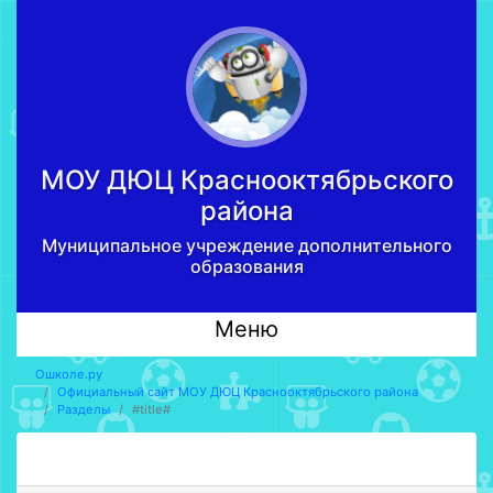
МОУ ДЮЦ Краcнооктябрьского
района
Муниципальное учреждение дополнительного
образования
Меню
Ошколе.ру
Официальный сайт МОУ ДЮЦ Краcнооктябрьского района
Разделы
#title#